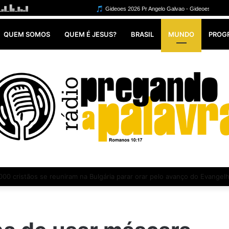
QUEM SOMOS
QUEM É JESUS?
BRASIL
MUNDO
PROG
: denúncias de exploração levam a iniciativa que busca acabar com abus