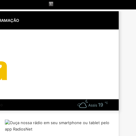
RAMAÇÃO
℃
19
os espirituais
Assis