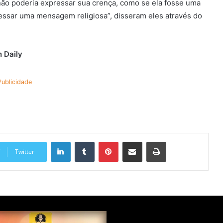
não poderia expressar sua crença, como se ela fosse uma
essar uma mensagem religiosa”, disseram eles através do
 Daily
Publicidade
Linkedin
Tumblr
Pinterest
Compartilhar via e-mail
Imprimir
Twitter