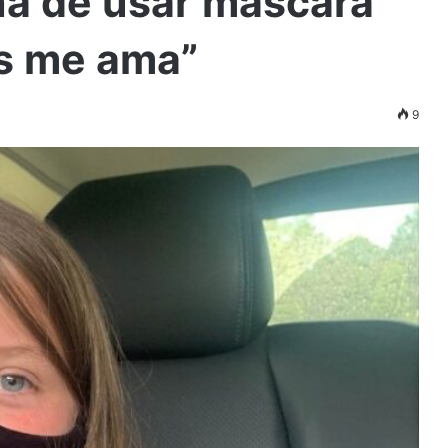
na de usar máscara
us me ama”
9