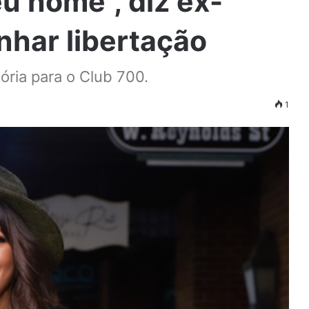
 nome”, diz ex-
nhar libertação
ória para o Club 700.
1