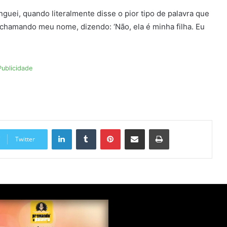
guei, quando literalmente disse o pior tipo de palavra que
chamando meu nome, dizendo: ‘Não, ela é minha filha. Eu
Publicidade
Linkedin
Tumblr
Pinterest
Compartilhar via e-mail
Imprimir
Twitter