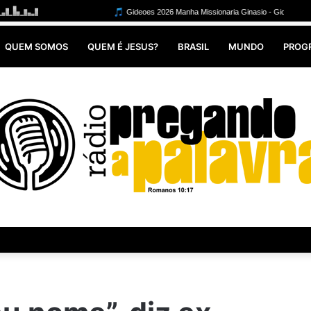
QUEM SOMOS
QUEM É JESUS?
BRASIL
MUNDO
PROG
: denúncias de exploração levam a iniciativa que busca acabar com abus