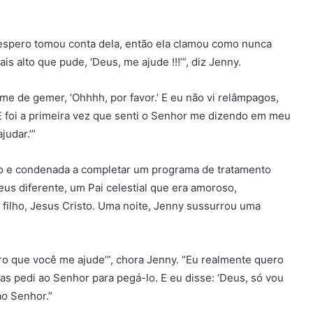
sespero tomou conta dela, então ela clamou como nunca
is alto que pude, ‘Deus, me ajude !!!’”, diz Jenny.
-me de gemer, ‘Ohhhh, por favor.’ E eu não vi relâmpagos,
“E foi a primeira vez que senti o Senhor me dizendo em meu
judar.’”
isão e condenada a completar um programa de tratamento
us diferente, um Pai celestial que era amoroso,
 filho, Jesus Cristo. Uma noite, Jenny sussurrou uma
ro que você me ajude’”, chora Jenny. “Eu realmente quero
s pedi ao Senhor para pegá-lo. E eu disse: ‘Deus, só vou
ao Senhor.”