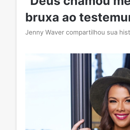
“Deus chamou meu
bruxa ao testemu
Jenny Waver compartilhou sua hist