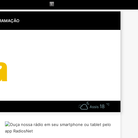
RAMAÇÃO
℃
18
os espirituais
Assis